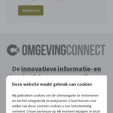
Schrijf u in
De
innovatieve informatie- en
inspiratiebron
voor een slimme
aanpak van dossiers en beleid in
Deze website maakt gebruik van cookies
uw bestuur
Wij gebruiken cookies om de sitenavigatie te verbeteren
en om het sitegebruik te analyseren. U kunt kiezen voor
welke van deze soorten cookies u ons toestemming
verleent. U kunt uw keuze op elk moment wijzigen. In onze