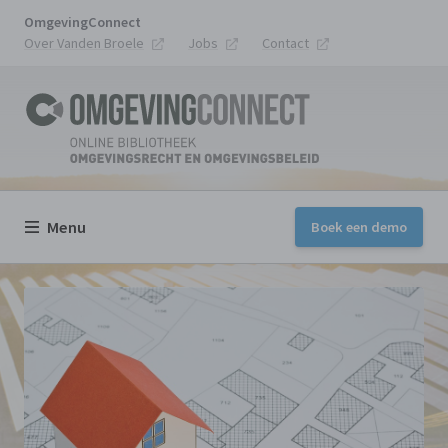
OmgevingConnect
Over Vanden Broele
Jobs
Contact
Menu
Boek een demo