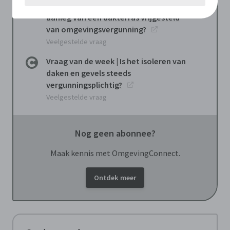
Vraag van de week | Wanneer is de
aanleg van een dakterras vrijgesteld
van omgevingsvergunning?
Veelgestelde vraag
Vraag van de week | Is het isoleren van
daken en gevels steeds
vergunningsplichtig?
Veelgestelde vraag
Nog geen abonnee?
Maak kennis met OmgevingConnect.
Ontdek meer