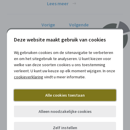
Lees meer
Vorige
Volgende
Nieuw
in OmgevingConnect
Deze website maakt gebruik van cookies
Exclusief voor abonnees van OmgevingConnect.
Wij gebruiken cookies om de sitenavigatie te verbeteren
en om het sitegebruik te analyseren. U kunt kiezen voor
Ruimte 58 - De gezonde ruimte
welke van deze soorten cookies u ons toestemming
verleent. U kunt uw keuze op elk moment wijzigen. In onze
Tijdschrift
cookieverklaring
vindt u meer informatie.
Het voorwerp van de ingediende
omgevingsvergunningsaanvraag
bepaalt de te volgen
Alle cookies toestaan
vergunningsprocedure - Latere
wijzigingen dienen buiten
Alleen noodzakelijke cookies
beschouwing te worden gelaten
Document
Zelf instellen